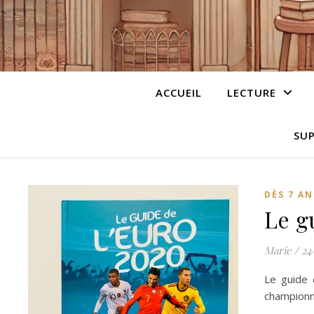
ACCUEIL
LECTURE
SUP
DÈS 7 AN
Le g
Marie
/
24
Le guide 
championna