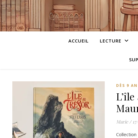
ACCUEIL
LECTURE
SUP
DÈS 9 AN
L’îl
Maur
Marie
/
17
Collection