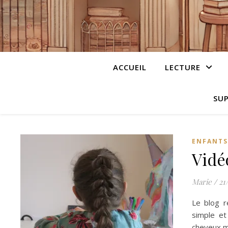
ACCUEIL
LECTURE
SUP
ENFANTS
Vidé
Marie
/
21
Le blog r
simple et
cheveux m