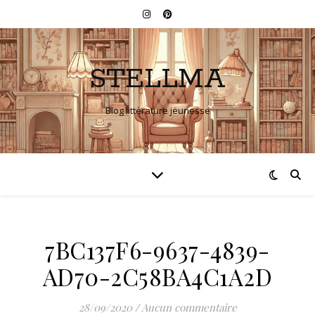
STELLMA
Blog littérature jeunesse
7BC137F6-9637-4839-
AD70-2C58BA4C1A2D
28/09/2020
/
Aucun commentaire