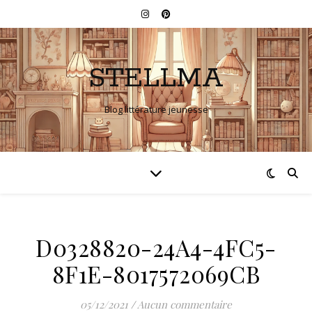
STELLMA
Blog littérature jeunesse
D0328820-24A4-4FC5-
8F1E-8017572069CB
05/12/2021
/
Aucun commentaire