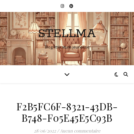
STELLMA
Blog littérature jeunesse
F2B5FC6F-8321-43DB-
B748-F05E45E5C93B
28/06/2022
/
Aucun commentaire