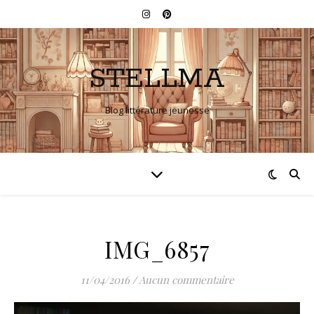
STELLMA
Blog littérature jeunesse
IMG_6857
11/04/2016
/
Aucun commentaire