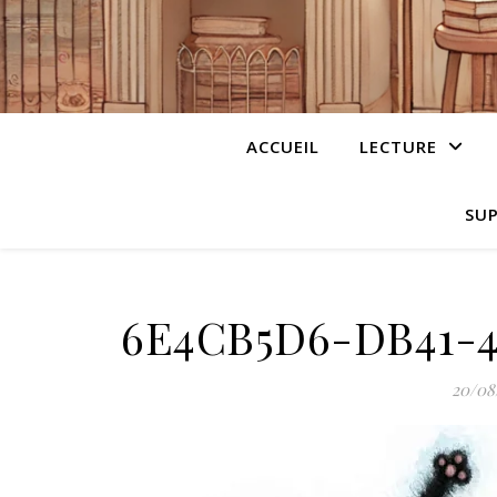
ACCUEIL
LECTURE
SUP
6E4CB5D6-DB41-
20/08