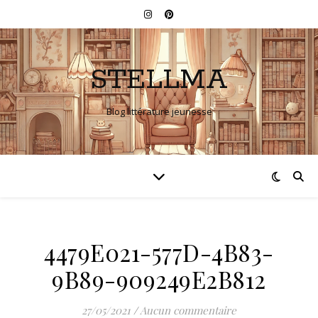
STELLMA
Blog littérature jeunesse
4479E021-577D-4B83-
9B89-909249E2B812
27/05/2021
/
Aucun commentaire