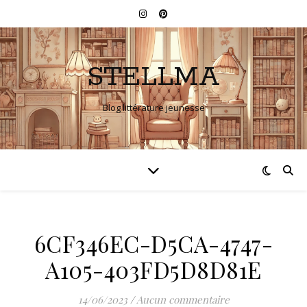
STELLMA
Blog littérature jeunesse
6CF346EC-D5CA-4747-
A105-403FD5D8D81E
14/06/2023
/
Aucun commentaire