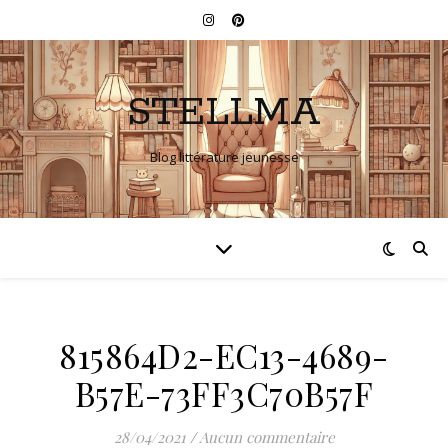
STELLMA
Blog littérature jeunesse
815864D2-EC13-4689-
B57E-73FF3C70B57F
28/04/2021
/
Aucun commentaire