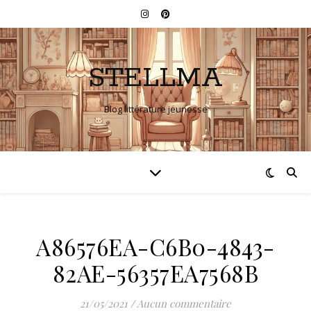
STELLMA
Blog littérature jeunesse
A86576EA-C6B0-4843-
82AE-56357EA7568B
21/05/2021
/
Aucun commentaire