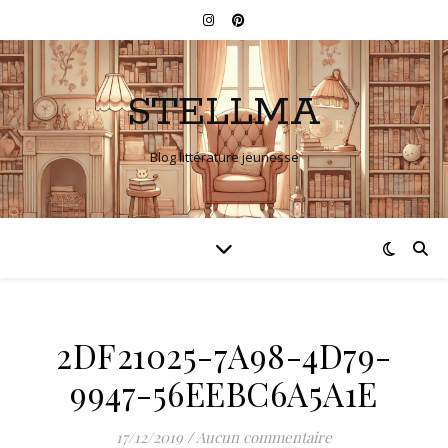
STELLMA
Blog littérature jeunesse
2DF21025-7A98-4D79-
9947-56EEBC6A5A1E
17/12/2019
/
Aucun commentaire