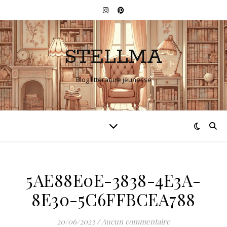
STELLMA
Blog littérature jeunesse
5AE88E0E-3838-4E3A-
8E30-5C6FFBCEA788
20/06/2023
/
Aucun commentaire