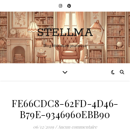
STELLMA
Blog littérature jeunesse
FE66CDC8-62FD-4D46-
B79E-9346960EBB90
06/12/2019
/
Aucun commentaire