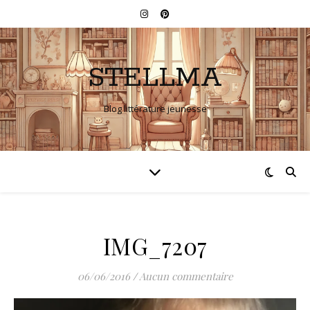
STELLMA
Blog littérature jeunesse
IMG_7207
06/06/2016
/
Aucun commentaire