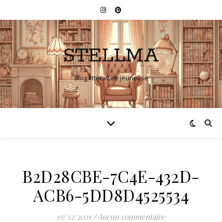
STELLMA
Blog littérature jeunesse
B2D28CBE-7C4E-432D-
ACB6-5DD8D4525534
07/12/2021
/
Aucun commentaire