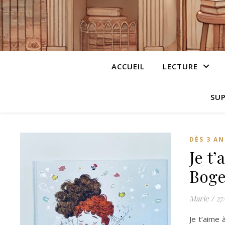
ACCUEIL
LECTURE
SUP
DÈS 3 AN
Je t
Boge
Marie
/
27
Je t’aime 