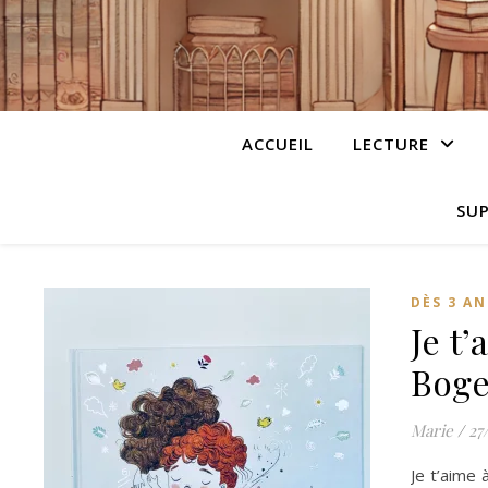
ACCUEIL
LECTURE
SUP
DÈS 3 AN
Je t
Boge
Marie
/
27
Je t’aime 