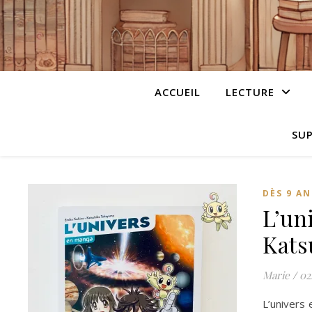
ACCUEIL
LECTURE
SUP
DÈS 9 AN
L’un
Kats
Marie
/
02
L’univers 