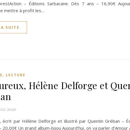
restAction – Éditions Sarbacane. Dès 7 ans – 16,90€ Aujour
e mettre à profit les…
LA SUITE
,
S
LECTURE
reux, Hélène Delforge et Que
ban
/02/2020
 écrit par Hélène Delforge et illustré par Quentin Gréban – Éd
- 20,00€ Un grand album-bijou Aujourd’hui, on va parler d’Amour