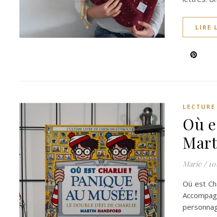
LIRE 
LECTURE
Où e
Mart
Marie
/
10
Où est Cha
Accompagne
personna