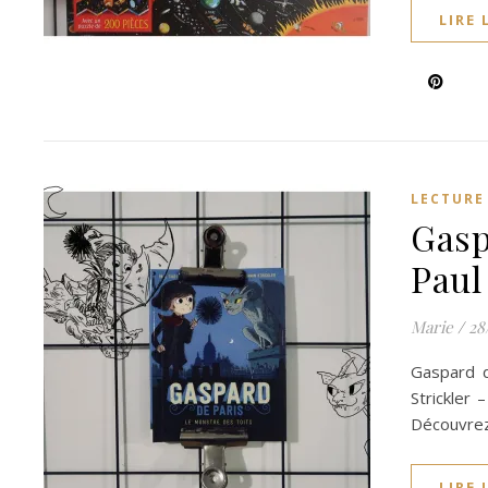
LIRE 
LECTURE
Gasp
Paul
Marie
/
28
Gaspard d
Strickler 
Découvrez
LIRE 