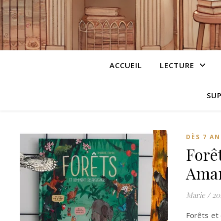
ACCUEIL
LECTURE
SUP
DÈS 7 AN
Forê
Ama
Marie
/
20
Forêts et