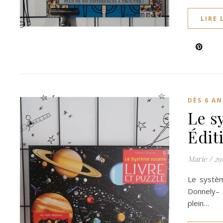
LIRE 
DÈS 6 AN
Le sy
Édit
Marie
/
29
Le systèm
Donnely– 
plein…