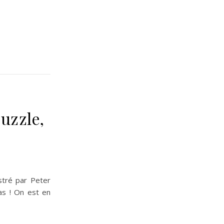
puzzle,
ustré par Peter
as ! On est en