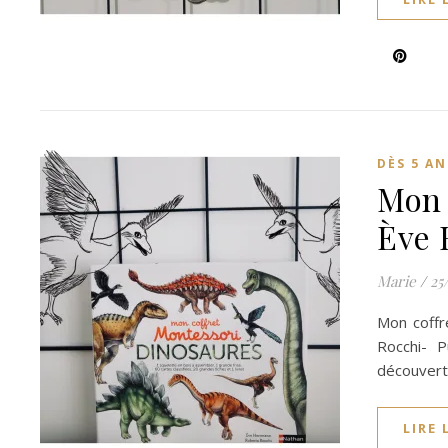
DÈS 5 AN
Mon 
Ève
Marie
/
25
Mon coffr
Rocchi- 
découvert
LIRE 