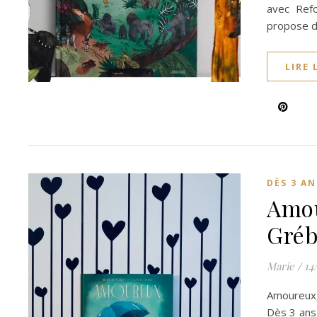
avec Refo
propose d
LIRE 
DÈS 3 AN
Amou
Gré
Marie
/
14
Amoureux,
Dès 3 ans