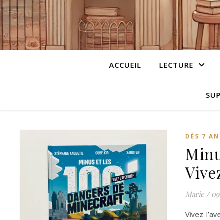
ACCUEIL
LECTURE
SUP
DÈS 7 AN
Minu
Vivez
Marie
/
09
Vivez l’av