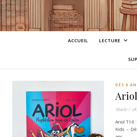
ACCUEIL
LECTURE
SUP
DÈS 6 AN
Ario
Marie
/
28
Ariol T16 
Kids – Dè
ans…