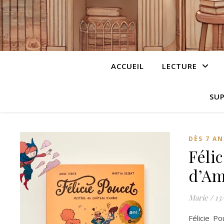
ACCUEIL
LECTURE
SUP
DÈS 7 AN
Féli
d’A
Marie
/
13
Félicie P