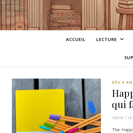
ACCUEIL
LECTURE
SUP
DÈS 6 AN
Happ
qui 
Marie
/
16
The HappyS