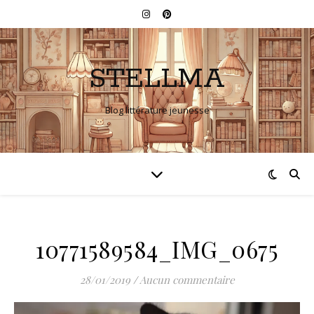
STELLMA
Blog littérature jeunesse
10771589584_IMG_0675
28/01/2019
/
Aucun commentaire