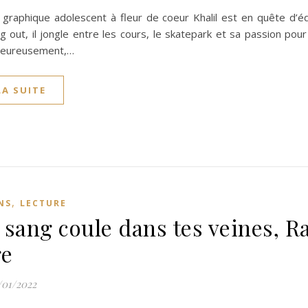
graphique adolescent à fleur de coeur Khalil est en quête d’éq
 out, il jongle entre les cours, le skatepark et sa passion pou
Heureusement,…
LA SUITE
,
NS
LECTURE
 sang coule dans tes veines, R
ge
/01/2022