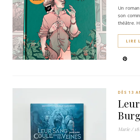
Un roman 
son coming
théâtre. 
LIRE 
DÈS 13 A
Leur
Bur
Marie
/
18