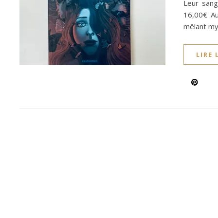
Leur sang
16,00€ Au
mêlant my
LIRE 