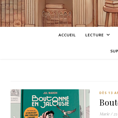
ACCUEIL
LECTURE
SUP
DÈS 13 A
Bout
Marie
/
25