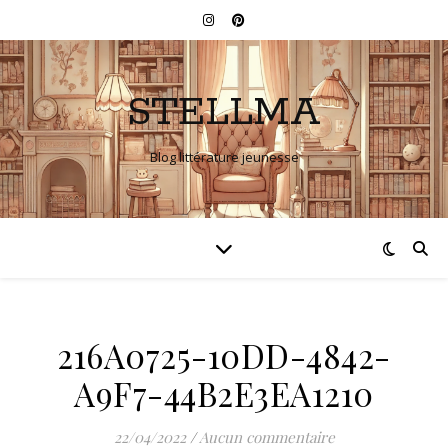
STELLMA
Blog littérature jeunesse
216A0725-10DD-4842-
A9F7-44B2E3EA1210
22/04/2022
/
Aucun commentaire