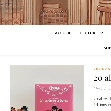
ACCUEIL
LECTURE
SUP
DÈS 8 AN
20 al
Marie
/
23
20 allée d
Editions N