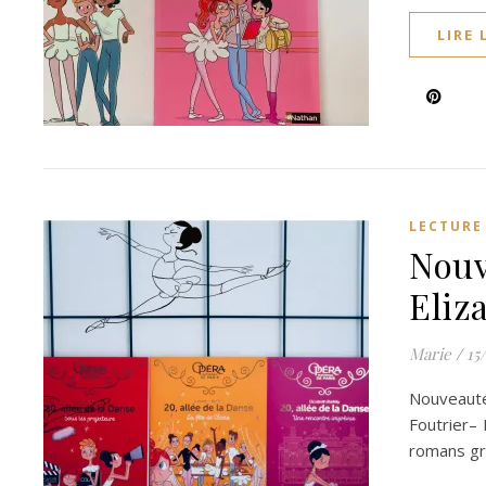
LIRE 
LECTURE
Nouv
Eliz
Marie
/
15
Nouveauté
Foutrier– 
romans gr