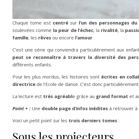
Chaque tome est
centré
sur
l’un des personnages du
soulevées comme
la peur de l’échec
, la
rivalité
, la
passi
famille
, les
rêves
ou encore
l’amour
.
C’est une série qui conviendra particulièrement aux enfan
peut se reconnaître à travers la diversité des per
différents enfants.
Pour les plus mordus, les histoires sont
écrites en coll
directrice
de l’Ecole de danse. C’est donc particulièremen
La lecture est
très agréabl
e grâce au
grand format
et au
Point + :
Une
double page d’infos inédites
à retrouver à l
Voici un petit point sur les
trois derniers tomes
:
Sous les projecteurs