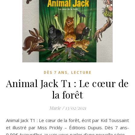
,
DÈS 7 ANS
LECTURE
Animal Jack T1 : Le cœur de
la forêt
Marie
/
13/02/2021
Animal Jack T1 : Le cœur de la forêt, écrit par Kid Toussaint
et illustré par Miss Prickly – Éditions Dupuis. Dès 7 ans-
9,90€ Aujourd’hui, je vais vous parler d’une nouvelle série…