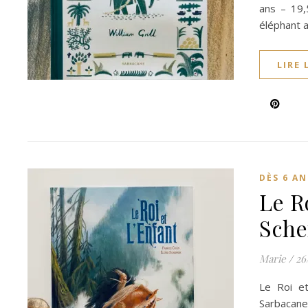
ans – 19,
éléphant a
LIRE 
DÈS 6 AN
Le Ro
Sche
Marie
/
26
Le Roi et
Sarbacane