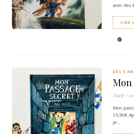
avec des i
LIRE 
DÈS 5 AN
Mon 
Marie
/
10
Mon passa
15,90€ Ap
je…