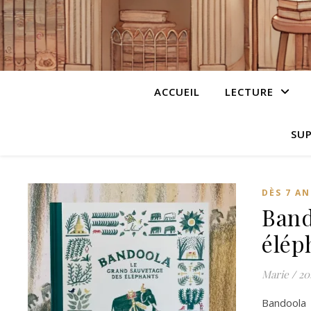
ACCUEIL
LECTURE
SUP
DÈS 7 AN
Band
élép
Marie
/
20
Bandoola 