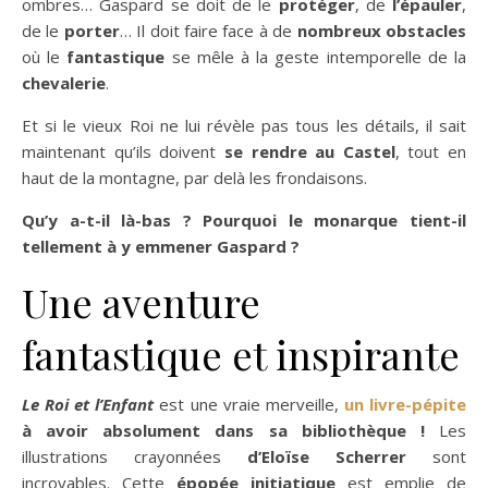
ombres… Gaspard se doit de le
protéger
, de
l’épauler
,
de le
porter
… Il doit faire face à de
nombreux obstacles
où le
fantastique
se mêle à la geste intemporelle de la
chevalerie
.
Et si le vieux Roi ne lui révèle pas tous les détails, il sait
maintenant qu’ils doivent
se rendre au Castel
, tout en
haut de la montagne, par delà les frondaisons.
Qu’y a-t-il là-bas ? Pourquoi le monarque tient-il
tellement à y emmener Gaspard ?
Une aventure
fantastique et inspirante
Le Roi et l’Enfant
est une vraie merveille,
un livre-pépite
à avoir absolument dans sa bibliothèque !
Les
illustrations crayonnées
d’Eloïse Scherrer
sont
incroyables. Cette
épopée initiatique
est emplie de