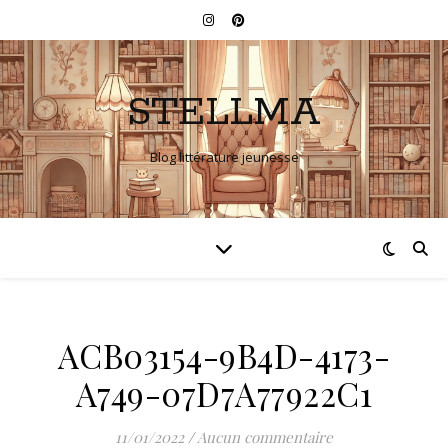
STELLMA
Blog littérature jeunesse
ACB03154-9B4D-4173-
A749-07D7A77922C1
11/01/2022
/
Aucun commentaire