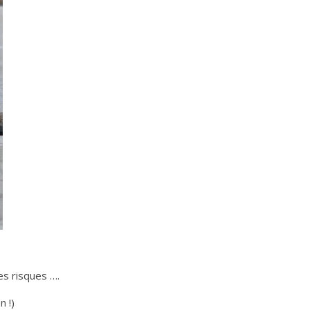
es risques ….
n !)