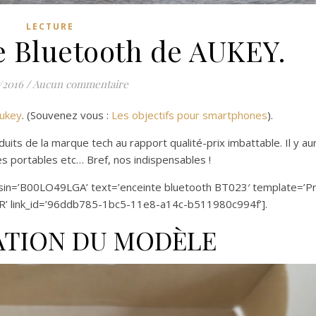
LECTURE
te Bluetooth de AUKEY.
/2016
/
Aucun commentaire
ukey
. (Souvenez vous :
Les objectifs pour smartphones
).
uits de la marque tech au rapport qualité-prix imbattable. Il y au
es portables etc… Bref, nos indispensables !
 asin=’B00LO49LGA’ text=’enceinte bluetooth BT023′ template=’Pr
FR’ link_id=’96ddb785-1bc5-11e8-a14c-b511980c994f’].
ATION DU MODÈLE