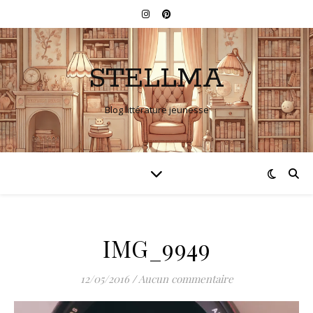
STELLMA
Blog littérature jeunesse
IMG_9949
12/05/2016
/
Aucun commentaire