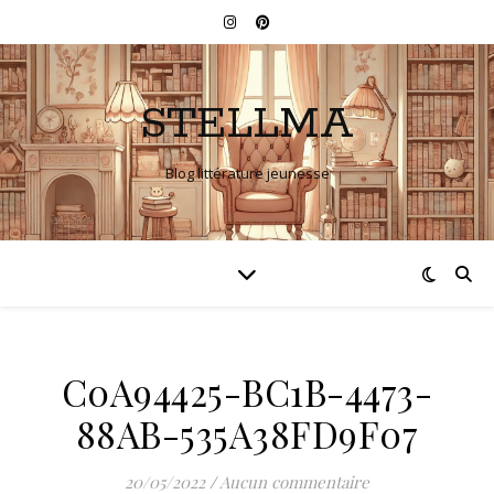
STELLMA
Blog littérature jeunesse
C0A94425-BC1B-4473-
88AB-535A38FD9F07
20/05/2022
/
Aucun commentaire