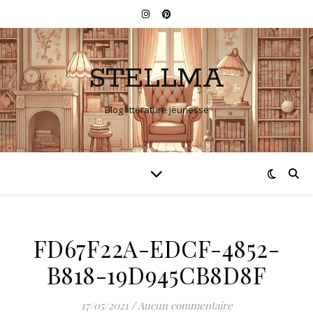
STELLMA
Blog littérature jeunesse
FD67F22A-EDCF-4852-
B818-19D945CB8D8F
17/05/2021
/
Aucun commentaire