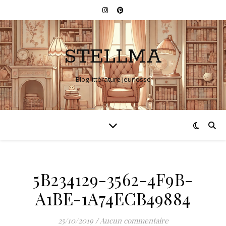
STELLMA
Blog littérature jeunesse
5B234129-3562-4F9B-
A1BE-1A74ECB49884
25/10/2019
/
Aucun commentaire