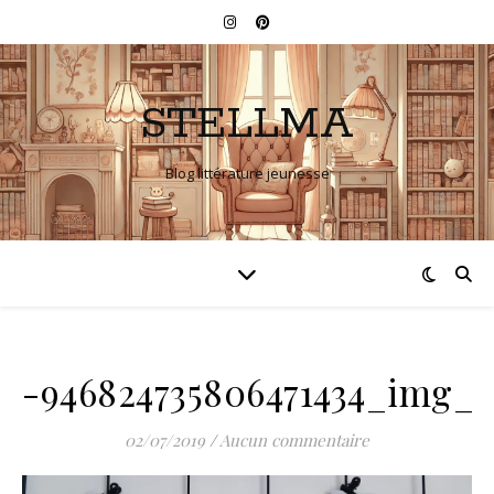
STELLMA
Blog littérature jeunesse
-946824735806471434_img_2
02/07/2019
/
Aucun commentaire