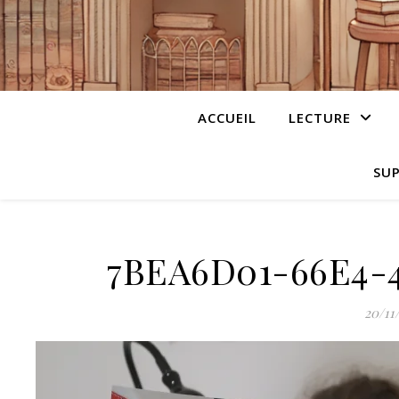
ACCUEIL
LECTURE
SUP
7BEA6D01-66E4-
20/11