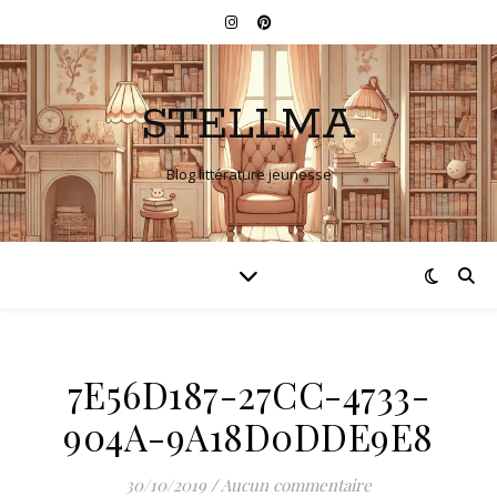
STELLMA
Blog littérature jeunesse
7E56D187-27CC-4733-
904A-9A18D0DDE9E8
30/10/2019
/
Aucun commentaire