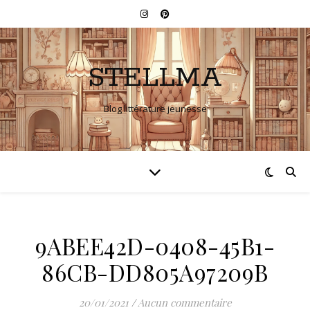
STELLMA
Blog littérature jeunesse
9ABEE42D-0408-45B1-
86CB-DD805A97209B
20/01/2021
/
Aucun commentaire