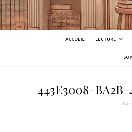
ACCUEIL
LECTURE
SUP
443E3008-BA2B-
28/12