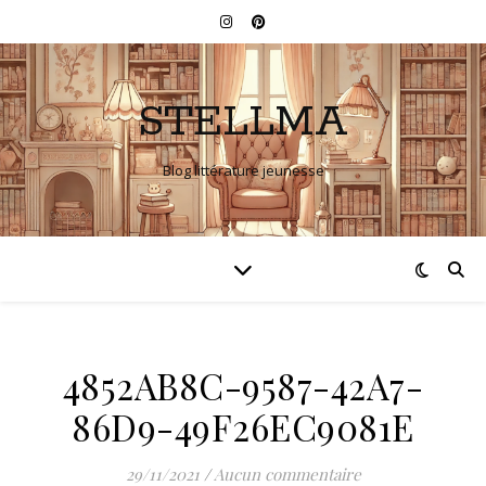
STELLMA
Blog littérature jeunesse
4852AB8C-9587-42A7-
86D9-49F26EC9081E
29/11/2021
/
Aucun commentaire