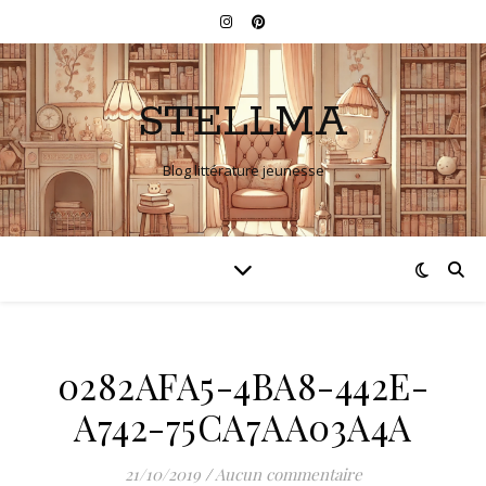
STELLMA
Blog littérature jeunesse
0282AFA5-4BA8-442E-
A742-75CA7AA03A4A
21/10/2019
/
Aucun commentaire