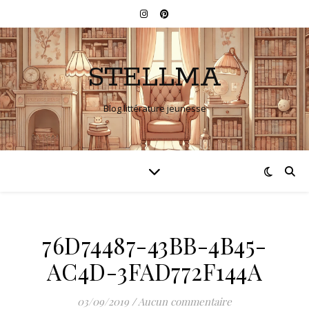
STELLMA
Blog littérature jeunesse
76D74487-43BB-4B45-
AC4D-3FAD772F144A
03/09/2019
/
Aucun commentaire