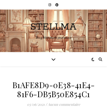
STELLMA
Blog littérature jeunesse
B1AFE8D9-0E38-41E4-
81F6-DB5B50E854C1
03/06/2021
/
Aucun commentaire