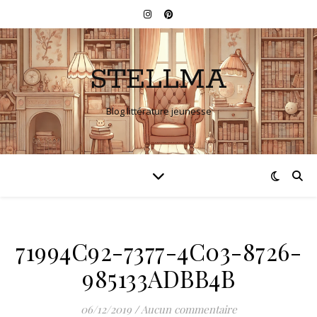
STELLMA
Blog littérature jeunesse
71994C92-7377-4C03-8726-
985133ADBB4B
06/12/2019
/
Aucun commentaire