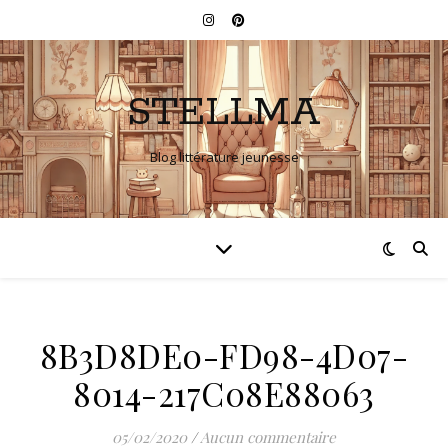
STELLMA
Blog littérature jeunesse
8B3D8DE0-FD98-4D07-
8014-217C08E88063
05/02/2020
/
Aucun commentaire